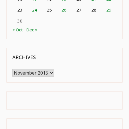
23
24
25
26
27
28
29
30
« Oct
Dec »
ARCHIVES
Archives