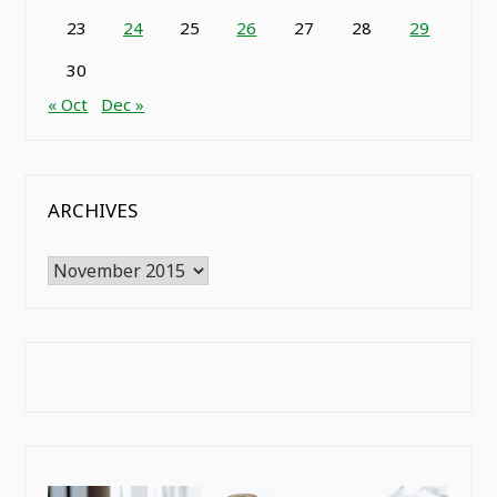
23
24
25
26
27
28
29
30
« Oct
Dec »
ARCHIVES
Archives