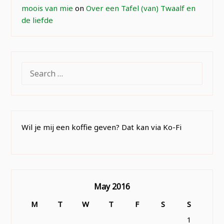
moois van mie
on
Over een Tafel (van) Twaalf en
de liefde
SEARCH
FOR:
Wil je mij een koffie geven? Dat kan via Ko-Fi
May 2016
M
T
W
T
F
S
S
1