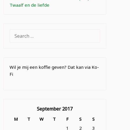
Twaalf en de liefde
SEARCH
FOR:
Wil je mij een koffie geven? Dat kan via Ko-
Fi
September 2017
M
T
W
T
F
S
S
1
2
3