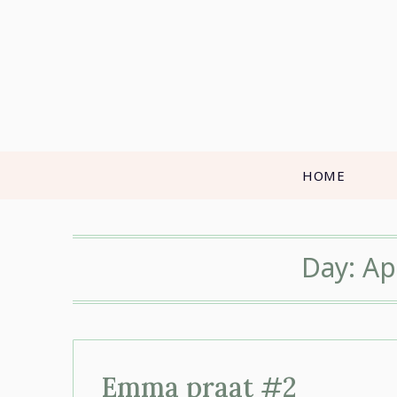
Skip
to
content
HOME
Day:
Ap
Emma praat #2