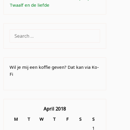
Twaalf en de liefde
SEARCH
FOR:
Wil je mij een koffie geven? Dat kan via Ko-
Fi
April 2018
M
T
W
T
F
S
S
1