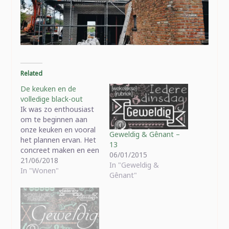
Related
De keuken en de
volledige black-out
Ik was zo enthousiast
om te beginnen aan
onze keuken en vooral
Geweldig & Gênant –
het plannen ervan. Het
13
concreet maken en een
06/01/2015
bestelling plaatsen. Er
21/06/2018
In "Geweldig &
is een Pinterest-bord
In "Wonen"
Gênant"
vol inspiratie. Er is een
map op Instagram en
er is een berg aan
magazines en catalogi.
Het ging helemaal in