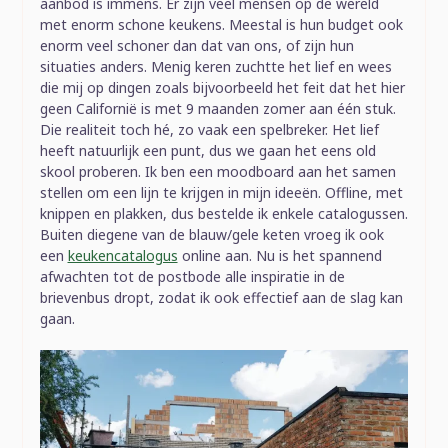
aanbod is immens. Er zijn veel mensen op de wereld
met enorm schone keukens. Meestal is hun budget ook
enorm veel schoner dan dat van ons, of zijn hun
situaties anders. Menig keren zuchtte het lief en wees
die mij op dingen zoals bijvoorbeeld het feit dat het hier
geen Californië is met 9 maanden zomer aan één stuk.
Die realiteit toch hé, zo vaak een spelbreker. Het lief
heeft natuurlijk een punt, dus we gaan het eens old
skool proberen. Ik ben een moodboard aan het samen
stellen om een lijn te krijgen in mijn ideeën. Offline, met
knippen en plakken, dus bestelde ik enkele catalogussen.
Buiten diegene van de blauw/gele keten vroeg ik ook
een
keukencatalogus
online aan. Nu is het spannend
afwachten tot de postbode alle inspiratie in de
brievenbus dropt, zodat ik ook effectief aan de slag kan
gaan.