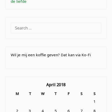
de liefde
SEARCH
FOR:
Wil je mij een koffie geven? Dat kan via Ko-Fi
April 2018
M
T
W
T
F
S
S
1
2
3
4
5
6
7
8