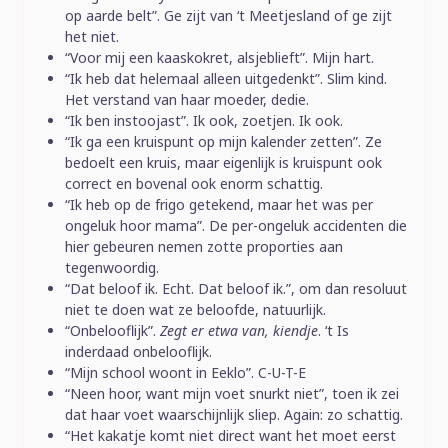
op aarde belt”. Ge zijt van ‘t Meetjesland of ge zijt
het niet.
“Voor mij een kaaskokret, alsjeblieft”. Mijn hart.
“Ik heb dat helemaal alleen uitgedenkt”. Slim kind.
Het verstand van haar moeder, dedie.
“Ik ben instoojast”. Ik ook, zoetjen. Ik ook.
“Ik ga een kruispunt op mijn kalender zetten”. Ze
bedoelt een kruis, maar eigenlijk is kruispunt ook
correct en bovenal ook enorm schattig.
“Ik heb op de frigo getekend, maar het was per
ongeluk hoor mama”. De per-ongeluk accidenten die
hier gebeuren nemen zotte proporties aan
tegenwoordig.
“Dat beloof ik. Echt. Dat beloof ik.”, om dan resoluut
niet te doen wat ze beloofde, natuurlijk.
“Onbelooflijk”.
Zegt er etwa van, kiendje
. ‘t Is
inderdaad onbelooflijk.
“Mijn school woont in Eeklo”. C-U-T-E
“Neen hoor, want mijn voet snurkt niet”, toen ik zei
dat haar voet waarschijnlijk sliep. Again: zo schattig.
“Het kakatje komt niet direct want het moet eerst