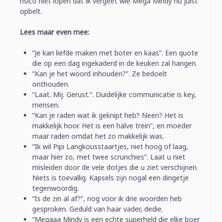
risico niet lopen dat ik vergeet wie Mega Mindy nu juist
opbelt.
Lees maar even mee:
“Je kan liefde maken met boter en kaas”. Een quote
die op een dag ingekaderd in de keuken zal hangen.
“Kan je het woord inhouden?”. Ze bedoelt
onthouden.
“Laat. Mij. Gerust.”. Duidelijke communicatie is key,
mensen.
“Kan je raden wat ik geknipt heb? Neen? Het is
makkelijk hoor. Het is een halve trein”, en moeder
maar raden omdat het zo makkelijk was.
“Ik wil Pipi Langkousstaartjes, niet hoog of laag,
maar hier zo, met twee scrunchies”. Laat u niet
misleiden door de vele dotjes die u ziet verschijnen.
Niets is toevallig. Kapsels zijn nogal een dingetje
tegenwoordig.
“Is de zin al af?”, nog voor ik drie woorden heb
gesproken. Geduld van haar vader, dedie.
“Megaaa Mindy is een echte superheld die elke boer