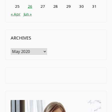
25
26
27
28
29
30
31
« Apr
Jun »
ARCHIVES
Archives