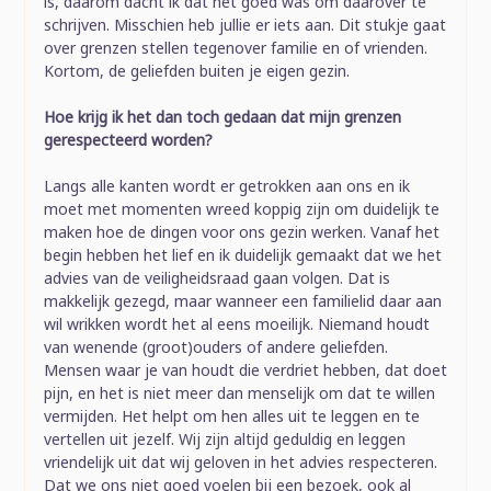
is, daarom dacht ik dat het goed was om daarover te
schrijven. Misschien heb jullie er iets aan. Dit stukje gaat
over grenzen stellen tegenover familie en of vrienden.
Kortom, de geliefden buiten je eigen gezin.
Hoe krijg ik het dan toch gedaan dat mijn grenzen
gerespecteerd worden?
Langs alle kanten wordt er getrokken aan ons en ik
moet met momenten wreed koppig zijn om duidelijk te
maken hoe de dingen voor ons gezin werken. Vanaf het
begin hebben het lief en ik duidelijk gemaakt dat we het
advies van de veiligheidsraad gaan volgen. Dat is
makkelijk gezegd, maar wanneer een familielid daar aan
wil wrikken wordt het al eens moeilijk. Niemand houdt
van wenende (groot)ouders of andere geliefden.
Mensen waar je van houdt die verdriet hebben, dat doet
pijn, en het is niet meer dan menselijk om dat te willen
vermijden. Het helpt om hen alles uit te leggen en te
vertellen uit jezelf. Wij zijn altijd geduldig en leggen
vriendelijk uit dat wij geloven in het advies respecteren.
Dat we ons niet goed voelen bij een bezoek, ook al