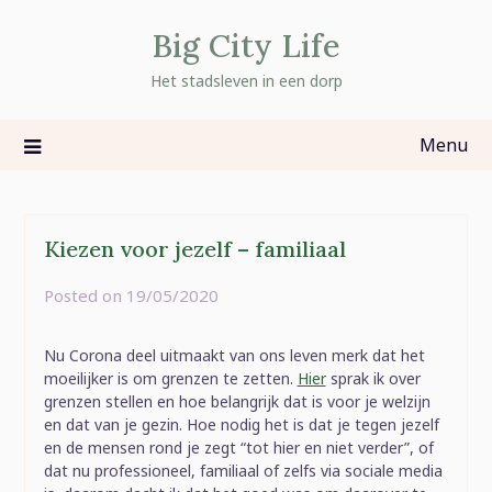
Skip
Big City Life
to
content
Het stadsleven in een dorp
Menu
Kiezen voor jezelf – familiaal
Posted on
19/05/2020
by
rominatje
Nu Corona deel uitmaakt van ons leven merk dat het
moeilijker is om grenzen te zetten.
Hier
sprak ik over
grenzen stellen en hoe belangrijk dat is voor je welzijn
en dat van je gezin. Hoe nodig het is dat je tegen jezelf
en de mensen rond je zegt “tot hier en niet verder”, of
dat nu professioneel, familiaal of zelfs via sociale media