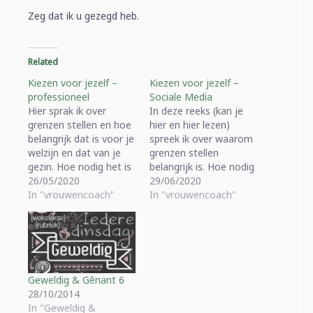
Zeg dat ik u gezegd heb.
Related
Kiezen voor jezelf –
Kiezen voor jezelf –
professioneel
Sociale Media
Hier sprak ik over
In deze reeks (kan je
grenzen stellen en hoe
hier en hier lezen)
belangrijk dat is voor je
spreek ik over waarom
welzijn en dat van je
grenzen stellen
gezin. Hoe nodig het is
belangrijk is. Hoe nodig
dat je tegen jezelf en
26/05/2020
het is dat je tegen
29/06/2020
de mensen rond je “tot
In "vrouwencoach"
jezelf en de mensen
In "vrouwencoach"
hier en niet verder”
rond je zegt “tot hier
zegt, of dat nu
en niet verder”, of dat
professioneel, familiaal
nu professioneel,
of zelfs via sociale
familiaal of zelfs via
media is. Ik…
sociale media is. Ik
merk dat…
Geweldig & Gênant 6
28/10/2014
In "Geweldig &