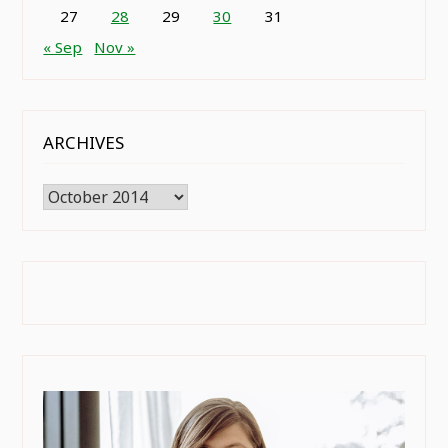
27
28
29
30
31
« Sep
Nov »
ARCHIVES
Archives