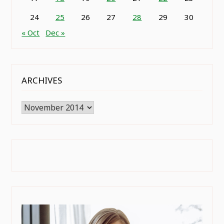
24
25
26
27
28
29
30
« Oct
Dec »
ARCHIVES
Archives