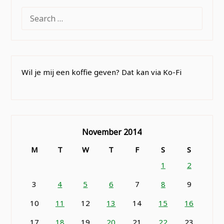
SEARCH
FOR:
Wil je mij een koffie geven? Dat kan via Ko-Fi
November 2014
M
T
W
T
F
S
S
1
2
3
4
5
6
7
8
9
10
11
12
13
14
15
16
17
18
19
20
21
22
23