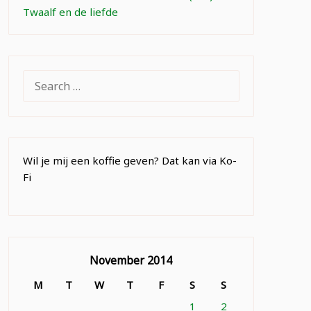
Twaalf en de liefde
SEARCH
FOR:
Wil je mij een koffie geven? Dat kan via Ko-
Fi
November 2014
M
T
W
T
F
S
S
1
2