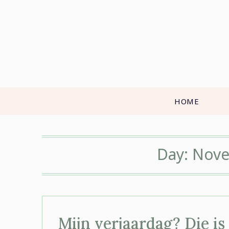
Skip
to
content
HOME
Day:
Nove
Mijn verjaardag? Die i