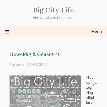
Skip
Big City Life
to
content
Het stadsleven in een dorp
Menu
Geweldig & Gênant 46
Posted on
01/09/2015
by
rominatje
Nipt
op tijd,
zeg.
Nog
altijd
last