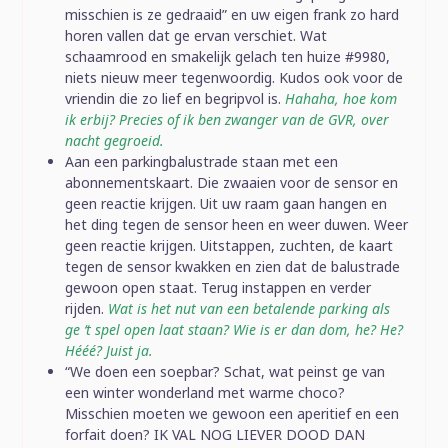
misschien is ze gedraaid” en uw eigen frank zo hard
horen vallen dat ge ervan verschiet. Wat
schaamrood en smakelijk gelach ten huize #9980,
niets nieuw meer tegenwoordig. Kudos ook voor de
vriendin die zo lief en begripvol is.
Hahaha, hoe kom
ik erbij? Precies of ik ben zwanger van de GVR, over
nacht gegroeid.
Aan een parkingbalustrade staan met een
abonnementskaart. Die zwaaien voor de sensor en
geen reactie krijgen. Uit uw raam gaan hangen en
het ding tegen de sensor heen en weer duwen. Weer
geen reactie krijgen. Uitstappen, zuchten, de kaart
tegen de sensor kwakken en zien dat de balustrade
gewoon open staat. Terug instappen en verder
rijden.
Wat is het nut van een betalende parking als
ge ‘t spel open laat staan? Wie is er dan dom, he? He?
Hééé? Juist ja.
“We doen een soepbar? Schat, wat peinst ge van
een winter wonderland met warme choco?
Misschien moeten we gewoon een aperitief en een
forfait doen? IK VAL NOG LIEVER DOOD DAN