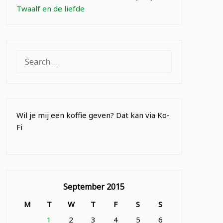
Twaalf en de liefde
SEARCH
FOR:
Wil je mij een koffie geven? Dat kan via Ko-
Fi
September 2015
M
T
W
T
F
S
S
1
2
3
4
5
6