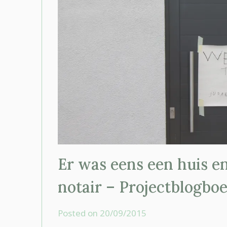
Er was eens een huis e
notair – Projectblogboe
Posted on
20/09/2015
by
rominatje