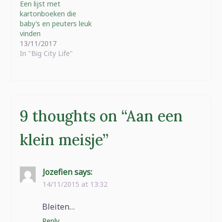
Een lijst met
met enkele
kartonboeken die
overheidsdiensten) hun
baby’s en peuters leuk
project in de Verenigde
vinden
Staten.…
13/11/2017
In "Big City Life"
9 thoughts on “
Aan een
klein meisje
”
Jozefien
says:
14/11/2015 at 13:32
Bleiten…
Reply