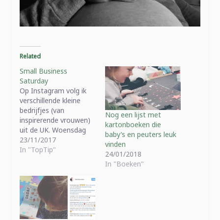
Related
Small Business
Saturday
Op Instagram volg ik
verschillende kleine
bedrijfjes (van
Nog een lijst met
inspirerende vrouwen)
kartonboeken die
uit de UK. Woensdag
baby’s en peuters leuk
hoorde ik één van die
23/11/2017
vinden
dames spreken over
In "TopTip"
24/01/2018
"Small Business
In "Boeken"
Saturday". Ik googelde
even rond en leerde
het volgende: Vijf jaar
geleden lanceerde
American Express
Coorporation (samen