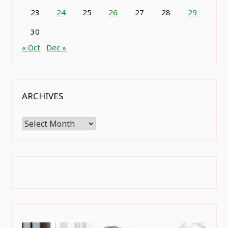
23
24
25
26
27
28
29
30
« Oct
Dec »
ARCHIVES
Archives