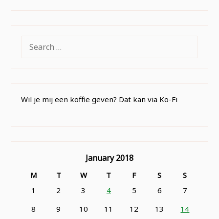
SEARCH
FOR:
Wil je mij een koffie geven? Dat kan via Ko-Fi
January 2018
M
T
W
T
F
S
S
1
2
3
4
5
6
7
8
9
10
11
12
13
14