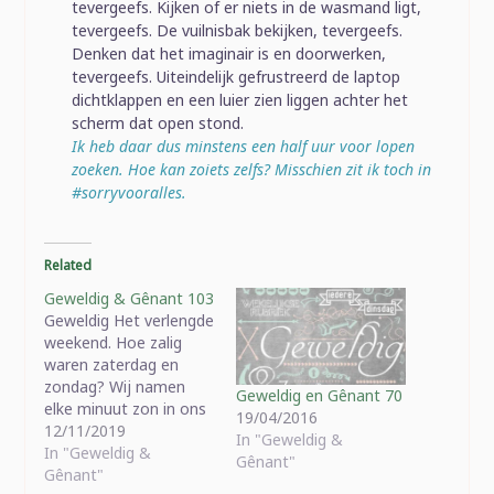
tevergeefs. Kijken of er niets in de wasmand ligt,
tevergeefs. De vuilnisbak bekijken, tevergeefs.
Denken dat het imaginair is en doorwerken,
tevergeefs. Uiteindelijk gefrustreerd de laptop
dichtklappen en een luier zien liggen achter het
scherm dat open stond.
Ik heb daar dus minstens een half uur voor lopen
zoeken. Hoe kan zoiets zelfs? Misschien zit ik toch in
#sorryvooralles.
Related
Geweldig & Gênant 103
Geweldig Het verlengde
weekend. Hoe zalig
waren zaterdag en
zondag? Wij namen
Geweldig en Gênant 70
elke minuut zon in ons
19/04/2016
opBillie die na twee
12/11/2019
In "Geweldig &
dagen niets opeens
In "Geweldig &
Gênant"
terug kaka doet.
Gênant"