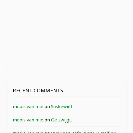
RECENT COMMENTS
moois van mie
on
Suskewiet.
moois van mie
on
Ge zwijgt.
moois van mie
on
Over een Tafel (van) Twaalf en