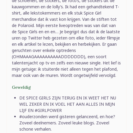
de schoenen, de stickers, de foto’s, de stickers uit de
kauwgommen en de lolly’s. Ik had een gehandtekend T-
shirt, alle lekstokemmers en elk stuk Spice Girl
merchandise dat ik vast kon krijgen. Van de stiften tot
de Polaroid. Mijn eerste liveoptreden was van dat van
de Spice Girls en en en… Je begrijpt dus dat ik de laatste
uren op Twitter heb gezeten om elke foto, ieder filmpje
en elk artikel te lezen, bekijken en herbekijken. Er gaan
geruchten over enkele optredens
(OHMAAAGAAAAAAAAAADDDDDDD), een soort
talentenjacht op tv en zelfs een nieuwe single. Het lief is
mijn getuige: ik stuiterde niet alleen tegen het plafond,
maar ook van de muren. Wordt ongetwijfeld vervolgd.
Geweldig
DE SPICE GIRLS ZIJN TERUG EN IK WEET HET NU
WEL ZEKER EN IK VOEL HET AAN ALLES IN MIJN
LIJF EN #GIRLPOWER
#ouderzonden werd gisteren gelanceerd, en hoe?
Zoveel deelnemers. Zoveel leuke blogs. Zoveel
schone verhalen.