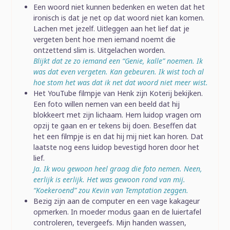
Een woord niet kunnen bedenken en weten dat het
ironisch is dat je net op dat woord niet kan komen.
Lachen met jezelf. Uitleggen aan het lief dat je
vergeten bent hoe men iemand noemt die
ontzettend slim is. Uitgelachen worden.
Blijkt dat ze zo iemand een “Genie, kalle” noemen. Ik
was dat even vergeten. Kan gebeuren. Ik wist toch al
hoe stom het was dat ik net dat woord niet meer wist.
Het YouTube filmpje van Henk zijn Koterij bekijken.
Een foto willen nemen van een beeld dat hij
blokkeert met zijn lichaam. Hem luidop vragen om
opzij te gaan en er tekens bij doen. Beseffen dat
het een filmpje is en dat hij mij niet kan horen. Dat
laatste nog eens luidop bevestigd horen door het
lief.
Ja. Ik wou gewoon heel graag die foto nemen. Neen,
eerlijk is eerlijk. Het was gewoon rond van mij.
“Koekeroend” zou Kevin van Temptation zeggen.
Bezig zijn aan de computer en een vage kakageur
opmerken. In moeder modus gaan en de luiertafel
controleren, tevergeefs. Mijn handen wassen,