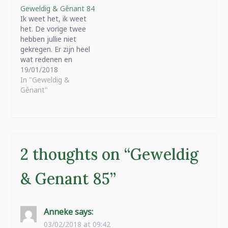
Ouders snappen mij.
Geweldig & Gênant 84
Moeders die u last
Ik weet het, ik weet
minute uitnodigen voor
het. De vorige twee
een lunch.Mijn lading
hebben jullie niet
cadeaus voor Emma en
gekregen. Er zijn heel
Billie in december.
wat redenen en
Allemaal handgemaakt
excuses, maar dat ligt
19/01/2018
of…
allemaal achter ons en
In "Geweldig &
ik heb voor het eerst in
Gênant"
vijf maanden het
gevoel dat alles wel in
orde zal komen.
Geweldig gevoel. Zo
gelukkig dat dat…
2 thoughts on “
Geweldig
& Genant 85
”
Anneke
says:
03/02/2018 at 09:42