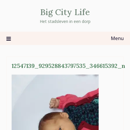
Skip
Big City Life
to
content
Het stadsleven in een dorp
Menu
12547139_929528843797535_346615392_n