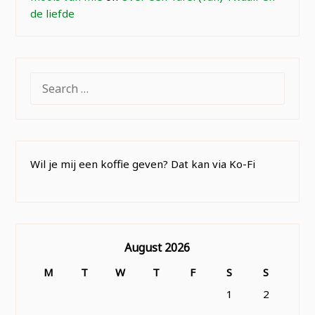
de liefde
SEARCH
FOR:
Wil je mij een koffie geven? Dat kan via Ko-Fi
August 2026
M
T
W
T
F
S
S
1
2