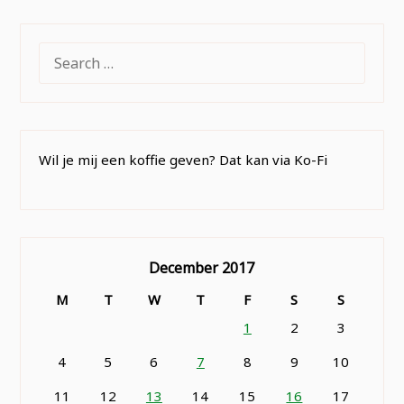
SEARCH
FOR:
Wil je mij een koffie geven? Dat kan via Ko-Fi
December 2017
M
T
W
T
F
S
S
1
2
3
4
5
6
7
8
9
10
11
12
13
14
15
16
17