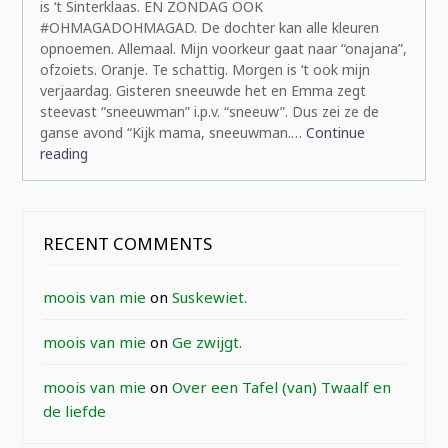
is ‘t Sinterklaas. EN ZONDAG OOK
#OHMAGADOHMAGAD. De dochter kan alle kleuren
opnoemen. Allemaal. Mijn voorkeur gaat naar “onajana”,
ofzoiets. Oranje. Te schattig. Morgen is ‘t ook mijn
verjaardag. Gisteren sneeuwde het en Emma zegt
steevast “sneeuwman” i.p.v. “sneeuw”. Dus zei ze de
ganse avond “Kijk mama, sneeuwman.…
Continue
reading
RECENT COMMENTS
moois van mie
on
Suskewiet.
moois van mie
on
Ge zwijgt.
moois van mie
on
Over een Tafel (van) Twaalf en
de liefde