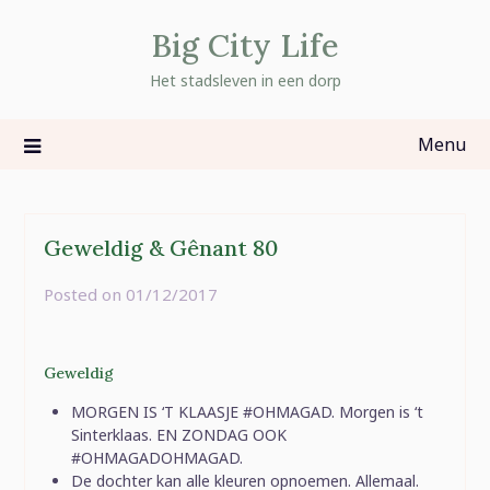
Skip
Big City Life
to
content
Het stadsleven in een dorp
Menu
Geweldig & Gênant 80
Posted on
01/12/2017
by
rominatje
Geweldig
MORGEN IS ‘T KLAASJE #OHMAGAD. Morgen is ‘t
Sinterklaas. EN ZONDAG OOK
#OHMAGADOHMAGAD.
De dochter kan alle kleuren opnoemen. Allemaal.