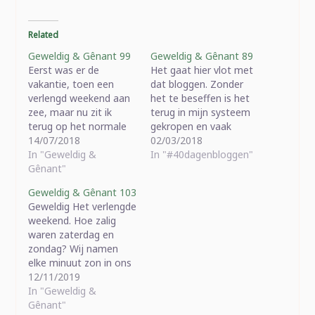
Related
Geweldig & Gênant 99
Geweldig & Gênant 89
Eerst was er de
Het gaat hier vlot met
vakantie, toen een
dat bloggen. Zonder
verlengd weekend aan
het te beseffen is het
zee, maar nu zit ik
terug in mijn systeem
terug op het normale
gekropen en vaak
schema. Hopelijk houdt
14/07/2018
bedenk ik overdag al
02/03/2018
het stand, maar mocht
In "Geweldig &
"ah, vanavond kan ik
In "#40dagenbloggen"
het niet zo zijn: vergeef
Gênant"
misschien daarover
me, 't zijn Gentse
eens babbelen", in
Geweldig & Gênant 103
Feesten en het is zo'n
plaats van "als ik nog
Geweldig Het verlengde
schoon weer dat ik niet
eens blog kan ik het
weekend. Hoe zalig
anders kan dan met
misschien eens hebben
waren zaterdag en
volle…
over...". Heerlijk vind ik…
zondag? Wij namen
elke minuut zon in ons
opBillie die na twee
12/11/2019
dagen niets opeens
In "Geweldig &
terug kaka doet.
Gênant"