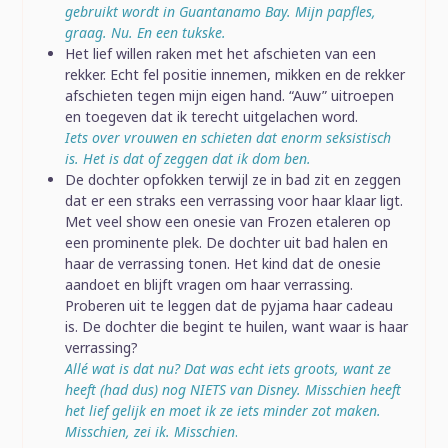
gebruikt wordt in Guantanamo Bay. Mijn papfles,
graag. Nu. En een tukske.
Het lief willen raken met het afschieten van een
rekker. Echt fel positie innemen, mikken en de rekker
afschieten tegen mijn eigen hand. “Auw” uitroepen
en toegeven dat ik terecht uitgelachen word.
Iets over vrouwen en schieten dat enorm seksistisch
is. Het is dat of zeggen dat ik dom ben.
De dochter opfokken terwijl ze in bad zit en zeggen
dat er een straks een verrassing voor haar klaar ligt.
Met veel show een onesie van Frozen etaleren op
een prominente plek. De dochter uit bad halen en
haar de verrassing tonen. Het kind dat de onesie
aandoet en blijft vragen om haar verrassing.
Proberen uit te leggen dat de pyjama haar cadeau
is. De dochter die begint te huilen, want waar is haar
verrassing?
Allé wat is dat nu? Dat was echt iets groots, want ze
heeft (had dus) nog NIETS van Disney. Misschien heeft
het lief gelijk en moet ik ze iets minder zot maken.
Misschien, zei ik. Misschien
.