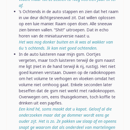
af.
‘s Ochtends in de auto stappen en zien dat het raam
in uw deur dichtgesneeuwd zit. Dat willen oplossen
op een luie manier. Raam open doen. Alle sneeuw
zien binnen vallen. “Shit!” uitroepen. Dat in echo
horen van de miniatuurversie naast u.
Het was nog donker buiten en ik was al wakker van
6u ‘s ochtends. Ik kan niet goed ochtenden.
In de auto luisteren naar mijn gsm. Oortjes
vergeten, maar toch luisteren terwijl de gsm naast
me ligt (niet in de hand terwijl ik rij, rustig). Het niet
goed kunnen verstaan. Duwen op de radioknoppen
om het volume te verhogen en vloeken omdat het
volume niet omhoog gaat. Enkele seconden later
beseffen dat de gsm niet werkt met radioknoppen.
Overwegen om, eens thuisgekomen, toch koffie te
drinken uit een papfles.
Een kind hé, soms maakt dat u kapot. Geloof al die
onderzoeken maar dat ge dommer wordt eens ge
ouder zijt. Het is zo. Ze pakken uw slaap af en opeens
snapt ge waarom dat als onderdeel van martelingen