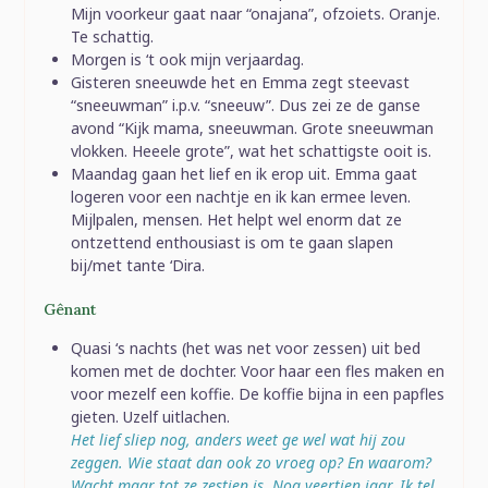
Mijn voorkeur gaat naar “onajana”, ofzoiets. Oranje.
Te schattig.
Morgen is ‘t ook mijn verjaardag.
Gisteren sneeuwde het en Emma zegt steevast
“sneeuwman” i.p.v. “sneeuw”. Dus zei ze de ganse
avond “Kijk mama, sneeuwman. Grote sneeuwman
vlokken. Heeele grote”, wat het schattigste ooit is.
Maandag gaan het lief en ik erop uit. Emma gaat
logeren voor een nachtje en ik kan ermee leven.
Mijlpalen, mensen. Het helpt wel enorm dat ze
ontzettend enthousiast is om te gaan slapen
bij/met tante ‘Dira.
Gênant
Quasi ‘s nachts (het was net voor zessen) uit bed
komen met de dochter. Voor haar een fles maken en
voor mezelf een koffie. De koffie bijna in een papfles
gieten. Uzelf uitlachen.
Het lief sliep nog, anders weet ge wel wat hij zou
zeggen. Wie staat dan ook zo vroeg op? En waarom?
Wacht maar tot ze zestien is. Nog veertien jaar. Ik tel