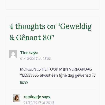
Ouders snappen mij.
Moeders die u last
minute uitnodigen voor
een lunch.Mijn lading
cadeaus voor Emma en
4 thoughts on “
Geweldig
Billie in december.
Allemaal handgemaakt
of…
& Gênant 80
”
Tine
says:
01/12/2017 at 23:22
MORGEN IS HET OOK MIJN VERJAARDAG
YEESSSSSS alvast een fijne dag gewenst! 🙂
Reply
rominatje
says:
01/12/2017 at 23:48