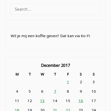
SEARCH
FOR:
Wil je mij een koffie geven? Dat kan via Ko-Fi
December 2017
M
T
W
T
F
S
S
1
2
3
4
5
6
7
8
9
10
11
12
13
14
15
16
17
18
19
20
21
22
23
24