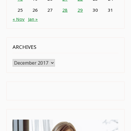
25
26
27
28
29
30
31
« Nov
Jan »
ARCHIVES
Archives