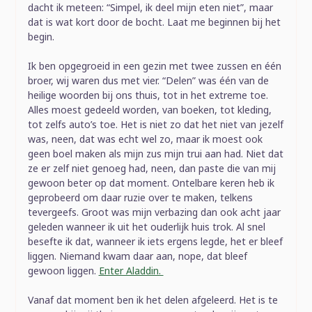
dacht ik meteen: “Simpel, ik deel mijn eten niet”, maar
dat is wat kort door de bocht. Laat me beginnen bij het
begin.
Ik ben opgegroeid in een gezin met twee zussen en één
broer, wij waren dus met vier. “Delen” was één van de
heilige woorden bij ons thuis, tot in het extreme toe.
Alles moest gedeeld worden, van boeken, tot kleding,
tot zelfs auto’s toe. Het is niet zo dat het niet van jezelf
was, neen, dat was echt wel zo, maar ik moest ook
geen boel maken als mijn zus mijn trui aan had. Niet dat
ze er zelf niet genoeg had, neen, dan paste die van mij
gewoon beter op dat moment. Ontelbare keren heb ik
geprobeerd om daar ruzie over te maken, telkens
tevergeefs. Groot was mijn verbazing dan ook acht jaar
geleden wanneer ik uit het ouderlijk huis trok. Al snel
besefte ik dat, wanneer ik iets ergens legde, het er bleef
liggen. Niemand kwam daar aan, nope, dat bleef
gewoon liggen.
Enter Aladdin.
Vanaf dat moment ben ik het delen afgeleerd. Het is te