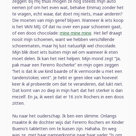
zeggen: bij mij thuis mogen ze nog steeds mijn auto
nemen (of om het even wat, behalve Emma) zonder het
te vragen, echt waar, dat doet mij niets, maar anderen?
Die moeten van mijn gerief blijven. Wanneer ik iets koop
is het VAN MIJ. Of dat nu over een paar schoenen gaat,
of een doos chocolade:
mine mine mine
. Het lief draagt
nooit mijn schoenen, want we hebben verschillende
schoenmaten, maar hij lust natuurlijk wel chocolade.
Mijn blik doet iets buiten mijn wil om wanneer ik eten
moet delen. Ik kan het niet helpen. Mijn mond zegt “Ja,
pak maar een Fererro Rocherke” en mijn ogen zeggen
“het is dat ik uw kind baarde of ik vermoorde u met een
tandenstoker, vent”. Je hebt er geen idee van hoeveel
keer ik al probeerde om dat te veranderen, dat lukt niet.
Dat komt van zo diep in mijn hart dat het sterker is dan
mezelf. En ja, ik weet dat er 16 zo’n Rochers in een doos
zitten.
Nu naar het ouderschap. Ik ben een slimme. Onlangs
maakte ik de dochter wijs dat Fererro Rochers en Kinder
Bueno’s tabletten om te kuisen zijn. Hahaha. En weg
was ze, met haar pamperkontje naar haar vader “Is om