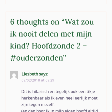
sandwich vraagt ze
niets. Onlangs waren
we in de gift shop van
de Efteling. Emma had
6 thoughts on “
Wat zou
een zakcentje van
haar…
ik nooit delen met mijn
kind? Hoofdzonde 2 –
#ouderzonden
”
Liesbeth
says:
09/02/2018 at 09:29
Dit is hilarisch en tegelijk ook een tikje
herkenbaar als ik even heel eerlijk moet
zijn tegen mezelf.
(en dan hoor ik in mijn eigen hoofd altijd