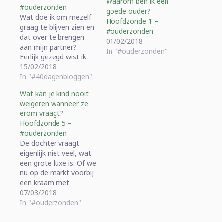
Waarom ben ik een
#ouderzonden
goede ouder?
Wat doe ik om mezelf
Hoofdzonde 1 –
graag te blijven zien en
#ouderzonden
dat over te brengen
01/02/2018
aan mijn partner?
In "#ouderzonden"
Eerlijk gezegd wist ik
het niet, maar het lief
15/02/2018
ervaart dat duidelijk
In "#40dagenbloggen"
anders dan mij. Hij
Wat kan je kind nooit
wees me erop dat ik af
weigeren wanneer ze
en toe kleren aandoe
erom vraagt?
waarvan hij "Raaawr"
Hoofdzonde 5 –
(zijn woorden) denkt
#ouderzonden
en…
De dochter vraagt
eigenlijk niet veel, wat
een grote luxe is. Of we
nu op de markt voorbij
een kraam met
springende pluche
07/03/2018
lopen of in de
In "#ouderzonden"
supermarkt, buiten een