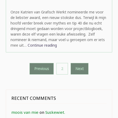
rominatje
Onze Katrien van Grafisch Werkt nomineerde me voor
de liebster award, een nieuw stokske dus. Terwijl ik mijn
hoofd verder breek over mythes en tip 40 die nu echt
dringend moet gedaan worden voor projectblogboek,
waren deze elf vragen een leuke afwisseling. Zelf
nomineer ik niemand, maar voel u geroepen om er iets
mee uit…
Continue reading
Posts
Previous
2
Next
pagination
RECENT COMMENTS
moois van mie
on
Suskewiet.