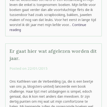
leven die enkel is toegenomen: boeken. Mijn liefde voor
boeken gaat verder dan alle voortvluchtige flirts die ik
tussendoor had zoals scrapbooking, bakken, juwelen
maken of nog van dat leuks. Voor het eerst in lange tijd
worstel ik dit jaar met mijn liefde voor…
Continue
reading
Er gaat hier wat afgelezen worden dit
jaar.
Posted on
22/01/2015
by
rominatje
Ons Kathleen van de Verbeelding (ja, die is een beetje
van ons ja, blogsters-united) lanceerde een book
challenge. Haar lijst met uitdagingen is simpel, edoch
geniaal, dus ik kon niet anders dan meedoen. Er zijn
dertig punten om mij wat uit mijn comfortzone te
halen. Mij kennende zullen de opgesomde boeken wel