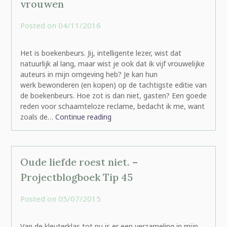
vrouwen
Posted on
04/11/2016
by
rominatje
Het is boekenbeurs. Jij, intelligente lezer, wist dat
natuurlijk al lang, maar wist je ook dat ik vijf vrouwelijke
auteurs in mijn omgeving heb? Je kan hun
werk bewonderen (en kopen) op de tachtigste editie van
de boekenbeurs. Hoe zot is dan niet, gasten? Een goede
reden voor schaamteloze reclame, bedacht ik me, want
zoals de…
Continue reading
Oude liefde roest niet. –
Projectblogboek Tip 45
Posted on
05/07/2015
by
rominatje
Van de kleuterklas tot nu is er een verzameling in mijn