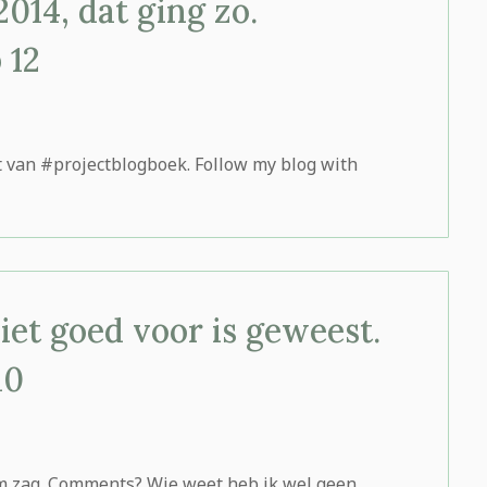
14, dat ging zo.
 12
at van #projectblogboek. Follow my blog with
niet goed voor is geweest.
10
m zag. Comments? Wie weet heb ik wel geen