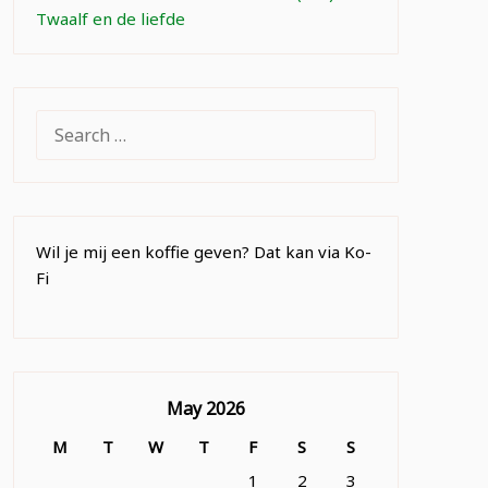
Twaalf en de liefde
SEARCH
FOR:
Wil je mij een koffie geven? Dat kan via Ko-
Fi
May 2026
M
T
W
T
F
S
S
1
2
3