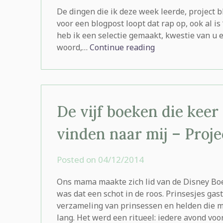
rominatje
De dingen die ik deze week leerde, project b
voor een blogpost loopt dat rap op, ook al i
heb ik een selectie gemaakt, kwestie van u e
woord,…
Continue reading
De vijf boeken die kee
vinden naar mij – Proje
Posted on
04/12/2014
by
rominatje
Ons mama maakte zich lid van de Disney Boe
was dat een schot in de roos. Prinsesjes g
verzameling van prinsessen en helden die 
lang. Het werd een ritueel: iedere avond vo