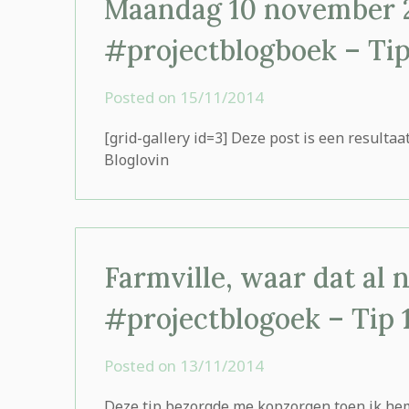
Maandag 10 november 20
#projectblogboek – Tip
Posted on
15/11/2014
by
rominatje
[grid-gallery id=3] Deze post is een resulta
Bloglovin
Farmville, waar dat al 
#projectblogoek – Tip 
Posted on
13/11/2014
by
rominatje
Deze tip bezorgde me kopzorgen toen ik he