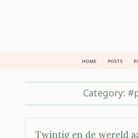
Skip
to
content
HOME
POSTS
P
Category:
#p
Twintig en de wereld a