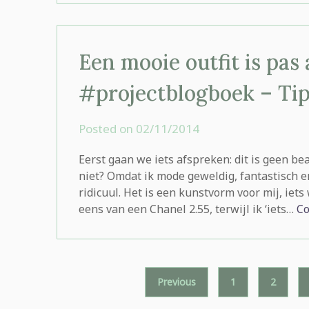
Een mooie outfit is pas 
#projectblogboek – Tip
Posted on
02/11/2014
by
rominatje
Eerst gaan we iets afspreken: dit is geen b
niet? Omdat ik mode geweldig, fantastisch e
ridicuul. Het is een kunstvorm voor mij, iets
eens van een Chanel 2.55, terwijl ik ‘iets…
Co
Posts
Previous
1
2
pagination