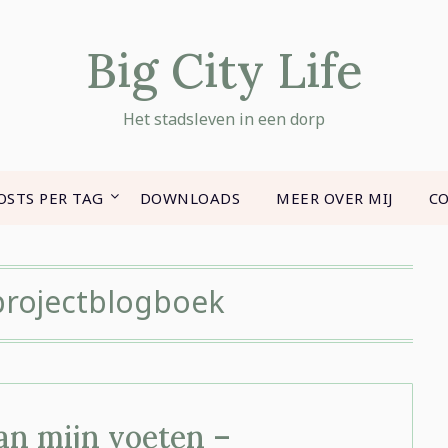
Big City Life
Het stadsleven in een dorp
OSTS PER TAG
DOWNLOADS
MEER OVER MIJ
C
rojectblogboek
an mijn voeten –